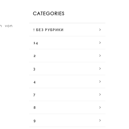
CATEGORIES
ch von
! БЕЗ РУБРИКИ
14
2
3
4
7
8
9