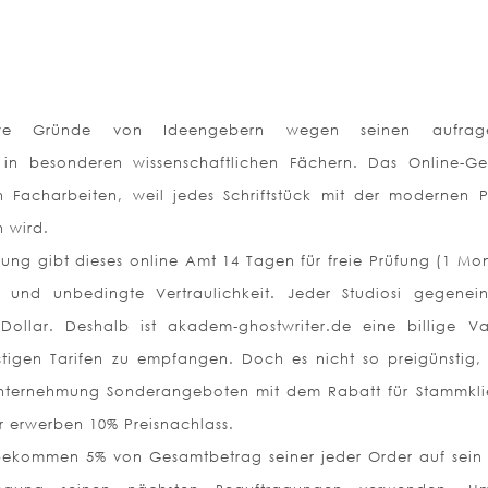
tative Gründe von Ideengebern wegen seinen aufrag
 in besonderen wissenschaftlichen Fächern. Das Online-Ge
n Facharbeiten, weil jedes Schriftstück mit der modernen P
n wird.
llung gibt dieses online Amt 14 Tagen für freie Prüfung (1 Mon
) und unbedingte Vertraulichkeit. Jeder Studiosi gegenei
ollar. Deshalb ist akadem-ghostwriter.de eine billige Va
stigen Tarifen zu empfangen. Doch es nicht so preigünstig, 
e Unternehmung Sonderangeboten mit dem Rabatt für Stammkli
r erwerben 10% Preisnachlass.
kommen 5% von Gesamtbetrag seiner jeder Order auf sein