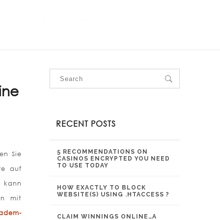
OUR SERVICES
OUR PROJECTS
CONTACT US
ine
RECENT POSTS
5 RECOMMENDATIONS ON
en Sie
CASINOS ENCRYPTED YOU NEED
TO USE TODAY
te auf
, kann
HOW EXACTLY TO BLOCK
WEBSITE(S) USING .HTACCESS ?
rn mit
kadem-
CLAIM WINNINGS ONLINE…A