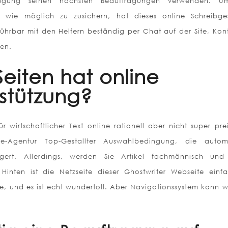
egung seinen nächsten Beauftragungen verwenden. U
 wie möglich zu zusichern, hat dieses online Schreibge
hführbar mit den Helfern beständig per Chat auf der Site, Kon
en.
eiten hat online
stützung?
r wirtschaftlicher Text online rationell aber nicht super pre
ine-Agentur Top-Gestallter Auswahlbedingung, die autom
eigert. Allerdings, werden Sie Artikel fachmännisch un
inten ist die Netzseite dieser Ghostwriter Webseite einf
, und es ist echt wundertoll. Aber Navigationssystem kann wi