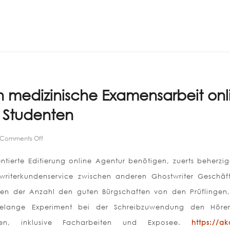
Home
ABOUT US
 medizinische Examensarbeit onl
 Studenten
on
Comments Off
Begutachtung
von
ntierte Editierung online Agentur benötigen, zuerts beherzig
medizinische
Examensarbeit
writerkundenservice zwischen anderen Ghostwriter Geschäf
online
n der Anzahl den guten Bürgschaften von den Prüflingen
Unternehmung
für
relange Experiment bei der Schreibzuwendung den Höre
Studenten
aben, inklusive Facharbeiten und Exposee.
https://a