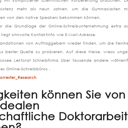
 mit komplizierter szientifischen Vorbereitung brauchen. De
ssistenz mehr als neun Jahren, um die Gymnasiasten m
xten von den native Speakers bekommen können.
ber die Grundlage der Online-Schreibunternehmung extra a
liegt sinnvolle Kontaktinfo wie E-Mail-Adresse.
dationen von Auftraggebern wieder finden, um die Feinhe
aus bester Quelle zu probieren. Auf diese Weise, wieso unge
posee Lektorat Schreibfirma über tausende andere wählen?
es Online-Schreibbüros .
orrester_Research
gkeiten können Sie von
 idealen
chaftliche Doktorarbeit
ben?