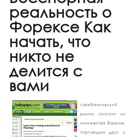
реальность о
Форексе Как
начать, что
никто не
делится с
вами
Межбанковский
рынок состоит из
множества банков,
торгующих друг с