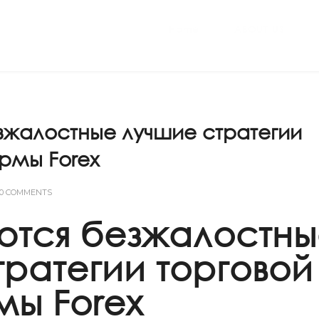
Home
ABOUT US
зжалостные лучшие стратегии
рмы Forex
0 COMMENTS
ются безжалостн
тратегии торговой
ы Forex