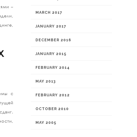
иями –
MARCH 2017
едели,
инге,
JANUARY 2017
DECEMBER 2016
x
JANUARY 2015
FEBRUARY 2014
MAY 2013
емы с
FEBRUARY 2012
тущей
OCTOBER 2010
сдвиг.
ости,
MAY 2005