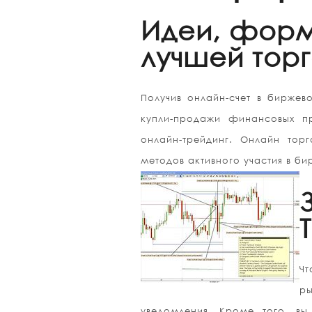
Идеи, форм
лучшей тор
Получив онлайн-счет в биржев
купли-продажи финансовых п
онлайн-трейдинг. Онлайн тор
методов активного участия в би
Чт
р
уведомления. Кроме того, в