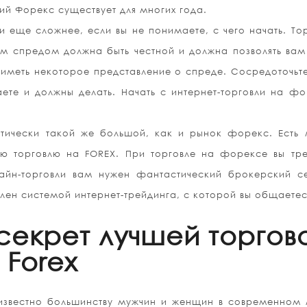
ий Форекс существует для многих года.
и еще сложнее, если вы не понимаете, с чего начать. То
м спредом должна быть честной и должна позволять вам
 иметь некоторое представление о спреде. Сосредоточьт
аете и должны делать. Начать с интернет-торговли на ф
ически такой же большой, как и рынок форекс. Есть 
ю торговлю на FOREX. При торговле на форексе вы тре
айн-торговли вам нужен фантастический брокерский се
лен системой интернет-трейдинга, с которой вы общаетес
секрет лучшей торгов
Forex
 известно большинству мужчин и женщин в современном