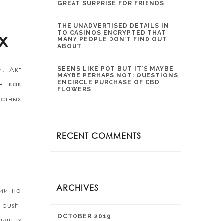
GREAT SURPRISE FOR FRIENDS
THE UNADVERTISED DETAILS IN
x
TO CASINOS ENCRYPTED THAT
MANY PEOPLE DON’T FIND OUT
ABOUT
и. Акт
SEEMS LIKE POT BUT IT’S MAYBE
MAYBE PERHAPS NOT: QUESTIONS
ENCIRCLE PURCHASE OF CBD
н как
FLOWERS
стных
RECENT COMMENTS
ARCHIVES
ции на
push-
OCTOBER 2019
ичных