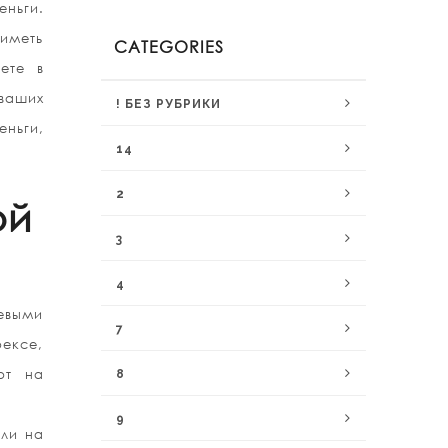
еньги.
 иметь
CATEGORIES
ете в
 ваших
! БЕЗ РУБРИКИ
ньги,
14
2
ой
3
4
евыми
7
рексе,
ют на
8
9
вли на