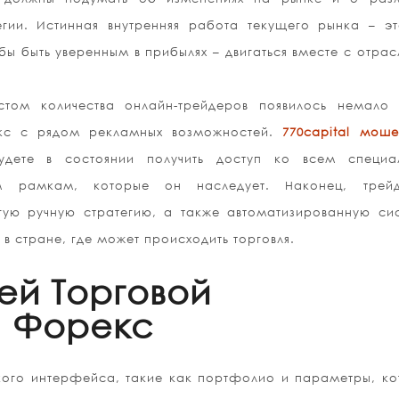
егии. Истинная внутренняя работа текущего рынка – э
бы быть уверенным в прибылях – двигаться вместе с отра
том количества онлайн-трейдеров появилось немало 
кс с рядом рекламных возможностей.
770capital моше
дете в состоянии получить доступ ко всем специа
м рамкам, которые он наследует. Наконец, трей
гую ручную стратегию, а также автоматизированную си
 стране, где может происходить торговля.
ей Торговой
 Форекс
кого интерфейса, такие как портфолио и параметры, к