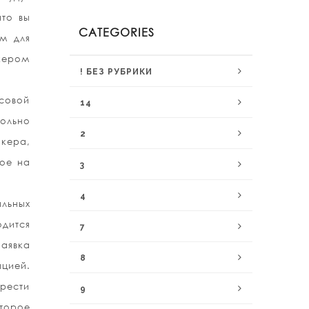
что вы
CATEGORIES
м для
кером
! БЕЗ РУБРИКИ
нсовой
14
вольно
2
окера,
ное на
3
4
альных
одится
7
заявка
8
цией.
рести
9
торое