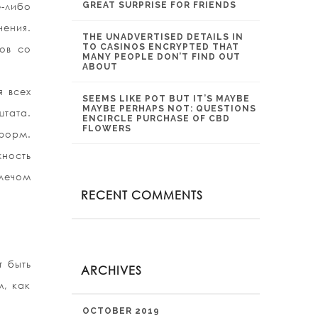
GREAT SURPRISE FOR FRIENDS
-либо
чения.
THE UNADVERTISED DETAILS IN
TO CASINOS ENCRYPTED THAT
ов со
MANY PEOPLE DON’T FIND OUT
ABOUT
я всех
SEEMS LIKE POT BUT IT’S MAYBE
MAYBE PERHAPS NOT: QUESTIONS
штата.
ENCIRCLE PURCHASE OF CBD
FLOWERS
форм.
жность
плечом
RECENT COMMENTS
т быть
ARCHIVES
м, как
OCTOBER 2019